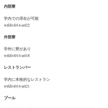
内部寮
学内での滞在が可能
wtfdivi014-url22
外部寮
学外に寮があり
wtfdivi014-url18
レストランバー
学内に本格的なレストラン
wtfdivi014-url21
プール