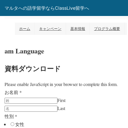
マルタへの語学留学ならClassLive留学へ
am Language資料ダウンロード
ホーム
キャンペーン
基本情報
プログラム概要
am Language
資料ダウンロード
Please enable JavaScript in your browser to complete this form.
お名前
*
First
Last
性別
*
女性